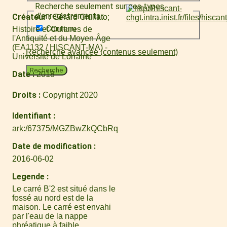
Recherche seulement sur ces types
d'enregistrements :
Créateur
Gérard Giuliato
Contenu
Histoire et Cultures de
l'Antiquité et du Moyen Âge
(EA1132 / HISCANT-MA) -
Recherche avancée (contenus seulement)
Université de Lorraine
Recherche
Date
2018
Droits
Copyright 2020
Identifiant
ark:/67375/MGZBwZkQCbRq
Date de modification
2016-06-02
Legende
Le carré B'2 est situé dans le
fossé au nord est de la
maison. Le carré est envahi
par l'eau de la nappe
phréatique à faible