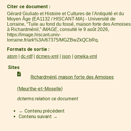
Citer ce document
Gérard Giuliato et Histoire et Cultures de l'Antiquité et du
Moyen Âge (EA1132 / HISCANT-MA) - Université de
Lorraine, “Tuile au fond du fossé, maison forte des Armoises
à Richardménil,”
IMAGE
, consulté le 9 août 2026,
https://image.hiscant.univ-
lorraine.fr/ark%3A/67375/MGZBwZkQCbRq
.
Formats de sortie
atom
dc-rdf
dcmes-xml
json
omeka-xml
Sites
Richardménil, maison forte des Armoises
(Meurthe-et-Moselle)
dcterms:relation ce document
← Contenu précédent
Contenu suivant →