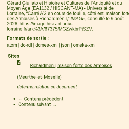
Gérard Giuliato et Histoire et Cultures de l'Antiquité et du
Moyen Âge (EA1132 / HISCANT-MA) - Université de
Lorraine, “Carré A'2 en cours de fouille, côté est, maison fort
des Armoises à Richardménil,”
IMAGE
, consulté le 9 août
2026,
https://image.hiscant.univ-
lorraine.fr/ark%3A/67375/MGZwkbrPjSZV
.
Formats de sortie
atom
dc-rdf
dcmes-xml
json
omeka-xml
Sites
Richardménil, maison forte des Armoises
(Meurthe-et-Moselle)
dcterms:relation ce document
← Contenu précédent
Contenu suivant →