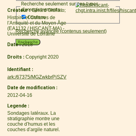
Recherche seulement sur ces types
d'enregistrements :
Créateur
Gérard Giuliato
Contenu
Histoire et Cultures de
l'Antiquité et du Moyen Âge
(EA1132 / HISCANT-MA) -
Recherche avancée (contenus seulement)
Université de Lorraine
Recherche
Date
2018
Droits
Copyright 2020
Identifiant
ark:/67375/MGZwkbrPjSZV
Date de modification
2012-04-16
Legende
Sondages latéraux. La
stratigraphie montre une
couche d'humus et les
couches d'argile naturel.