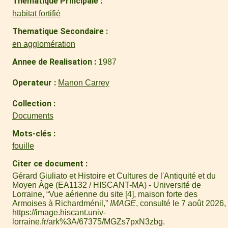
Thematique Principale
habitat fortifié
Thematique Secondaire
en agglomération
Annee de Realisation
1987
Operateur
Manon Carrey
Collection
Documents
Mots-clés
fouille
Citer ce document
Gérard Giuliato et Histoire et Cultures de l'Antiquité et du
Moyen Âge (EA1132 / HISCANT-MA) - Université de
Lorraine, “Vue aérienne du site [4], maison forte des
Armoises à Richardménil,”
IMAGE
, consulté le 7 août 2026,
https://image.hiscant.univ-
lorraine.fr/ark%3A/67375/MGZs7pxN3zbg
.