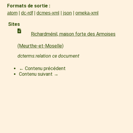
Formats de sortie
atom
dc-rdf
dcmes-xml
json
omeka-xml
Sites
Richardménil, maison forte des Armoises
(Meurthe-et-Moselle)
dcterms:relation ce document
← Contenu précédent
Contenu suivant →