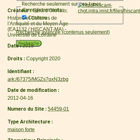
Recherche seulement sur ces types
d'enregistrements :
Créateur
Gérard Giuliato
Contenu
Histoire et Cultures de
l'Antiquité et du Moyen Âge
(EA1132 / HISCANT-MA) -
Recherche avancée (contenus seulement)
Université de Lorraine
Recherche
Date
2018
Droits
Copyright 2020
Identifiant
ark:/67375/MGZs7pxN3zbg
Date de modification
2012-04-16
Numero du Site
54459-01
Type Architecture
maison forte