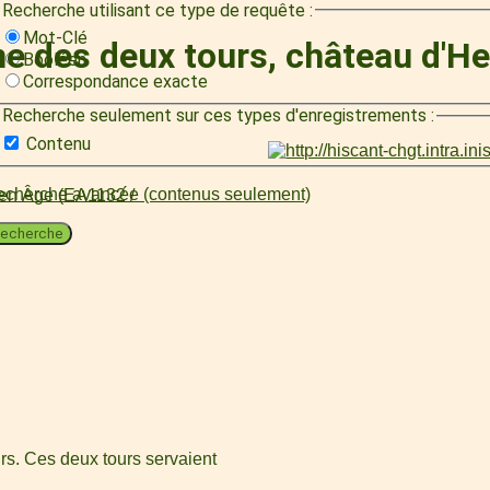
Recherche utilisant ce type de requête :
Mot-Clé
une des deux tours, château d'H
Booléen
Correspondance exacte
Recherche seulement sur ces types d'enregistrements :
Contenu
cherche avancée (contenus seulement)
oyen Âge (EA1132 /
echerche
urs. Ces deux tours servaient