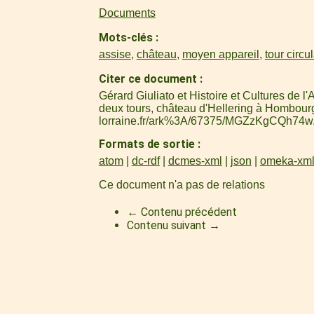
Documents
Mots-clés
assise
,
château
,
moyen appareil
,
tour circu
Citer ce document
Gérard Giuliato et Histoire et Cultures de 
deux tours, château d'Hellering à Hombour
lorraine.fr/ark%3A/67375/MGZzKgCQh74w
Formats de sortie
atom
dc-rdf
dcmes-xml
json
omeka-xm
Ce document n'a pas de relations
← Contenu précédent
Contenu suivant →