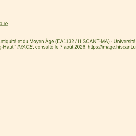
laire
l'Antiquité et du Moyen Âge (EA1132 / HISCANT-MA) - Université 
g-Haut,”
IMAGE
, consulté le 7 août 2026,
https://image.hiscant.u
.
l