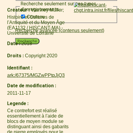
Recherche seulement sur ces types
d'enregistrements :
Créateur
Vianney Muller
Contenu
Histoire et Cultures de
l'Antiquité et du Moyen Âge
(EA1132 / HISCANT-MA) -
Recherche avancée (contenus seulement)
Université de Lorraine
Recherche
Date
2018
Droits
Copyright 2020
Identifiant
ark:/67375/MGZwPPtpJjQ3
Date de modification
2011-11-17
Legende
Ce contrefort est réalisé
essentiellement à l'aide de
blocs de moyen module se
distinguant ainsi des gabarits
de pierre employés pour le