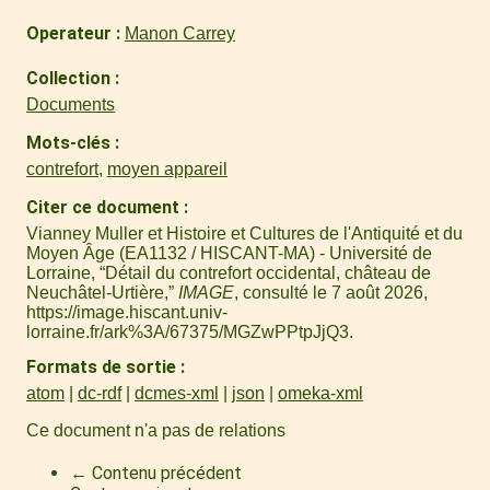
Operateur
Manon Carrey
Collection
Documents
Mots-clés
contrefort
,
moyen appareil
Citer ce document
Vianney Muller et Histoire et Cultures de l'Antiquité et du
Moyen Âge (EA1132 / HISCANT-MA) - Université de
Lorraine, “Détail du contrefort occidental, château de
Neuchâtel-Urtière,”
IMAGE
, consulté le 7 août 2026,
https://image.hiscant.univ-
lorraine.fr/ark%3A/67375/MGZwPPtpJjQ3
.
Formats de sortie
atom
dc-rdf
dcmes-xml
json
omeka-xml
Ce document n'a pas de relations
← Contenu précédent