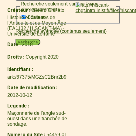
Recherche seulement sur ces types
d'enregistrements :
Créateur
Gérard Giuliato
Contenu
Histoire et Cultures de
l'Antiquité et du Moyen Âge
(EA1132 / HISCANT-MA) -
Recherche avancée (contenus seulement)
Université de Lorraine
Recherche
Date
2018
Droits
Copyright 2020
Identifiant
ark:/67375/MGZsC2Bnr2b9
Date de modification
2012-10-12
Legende
Maçonnerie de l'angle sud-
ouest dans une tranchée de
sondage.
Numero du Site
54459-01