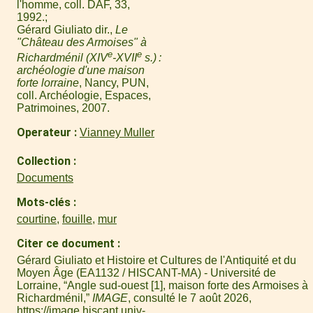
l'homme, coll. DAF, 33,
1992.
Gérard Giuliato dir.,
Le
"Château des Armoises" à
e
e
Richardménil (XIV
-XVII
s.) :
archéologie d'une maison
forte lorraine
, Nancy, PUN,
coll. Archéologie, Espaces,
Patrimoines, 2007.
Operateur
Vianney Muller
Collection
Documents
Mots-clés
courtine
,
fouille
,
mur
Citer ce document
Gérard Giuliato et Histoire et Cultures de l'Antiquité et du
Moyen Âge (EA1132 / HISCANT-MA) - Université de
Lorraine, “Angle sud-ouest [1], maison forte des Armoises à
Richardménil,”
IMAGE
, consulté le 7 août 2026,
https://image.hiscant.univ-