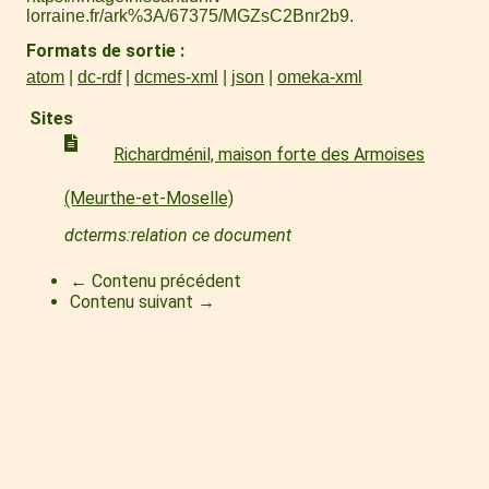
lorraine.fr/ark%3A/67375/MGZsC2Bnr2b9
.
Formats de sortie
atom
dc-rdf
dcmes-xml
json
omeka-xml
Sites
Richardménil, maison forte des Armoises
(Meurthe-et-Moselle)
dcterms:relation ce document
← Contenu précédent
Contenu suivant →