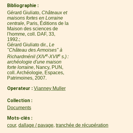
Bibliographie
Gérard Giuliato,
Châteaux et
maisons fortes en Lorraine
centrale
, Paris, Éditions de la
Maison des sciences de
l'homme, coll. DAF, 33,
1992.
Gérard Giuliato dir.,
Le
"Château des Armoises" à
e
e
Richardménil (XIV
-XVII
s.) :
archéologie d'une maison
forte lorraine
, Nancy, PUN,
coll. Archéologie, Espaces,
Patrimoines, 2007.
Operateur
Vianney Muller
Collection
Documents
Mots-clés
cour
,
dallage / pavage
,
tranchée de récupération