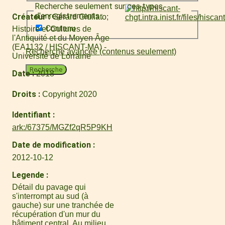
Recherche seulement sur ces types
d'enregistrements :
Créateur
Gérard Giuliato
Contenu
Histoire et Cultures de
l'Antiquité et du Moyen Âge
(EA1132 / HISCANT-MA) -
Recherche avancée (contenus seulement)
Université de Lorraine
Recherche
Date
2018
Droits
Copyright 2020
Identifiant
ark:/67375/MGZf2qR5P9KH
Date de modification
2012-10-12
Legende
Détail du pavage qui
s'interrompt au sud (à
gauche) sur une tranchée de
récupération d'un mur du
bâtiment central. Au milieu