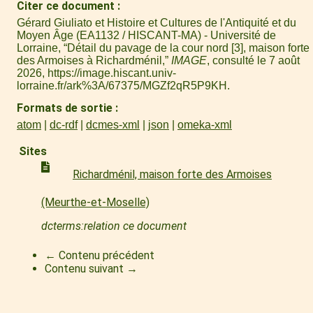
Citer ce document
Gérard Giuliato et Histoire et Cultures de l'Antiquité et du
Moyen Âge (EA1132 / HISCANT-MA) - Université de
Lorraine, “Détail du pavage de la cour nord [3], maison forte
des Armoises à Richardménil,”
IMAGE
, consulté le 7 août
2026,
https://image.hiscant.univ-
lorraine.fr/ark%3A/67375/MGZf2qR5P9KH
.
Formats de sortie
atom
dc-rdf
dcmes-xml
json
omeka-xml
Sites
Richardménil, maison forte des Armoises
(Meurthe-et-Moselle)
dcterms:relation ce document
← Contenu précédent
Contenu suivant →