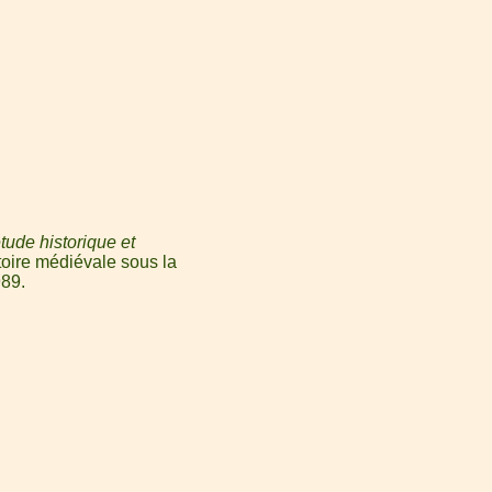
ude historique et
toire médiévale sous la
989.