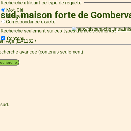
Recherche utilisant ce type de requête :
Mot-Clé
e sud, maison forte de Gomberv
Booléen
Correspondance exacte
Recherche seulement sur ces types d'enregistrements :
Contenu
oyen Âge (EA1132 /
cherche avancée (contenus seulement)
echerche
 sud.