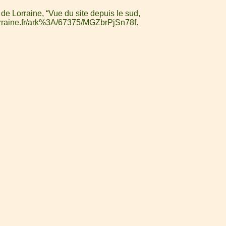
de Lorraine, “Vue du site depuis le sud,
lorraine.fr/ark%3A/67375/MGZbrPjSn78f
.