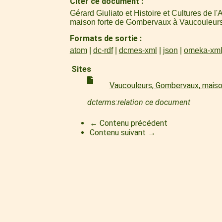
Citer ce document
Gérard Giuliato et Histoire et Cultures de 
maison forte de Gombervaux à Vaucouleur
Formats de sortie
atom
dc-rdf
dcmes-xml
json
omeka-xm
Sites
Vaucouleurs, Gombervaux, mais
dcterms:relation ce document
← Contenu précédent
Contenu suivant →