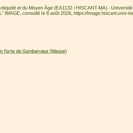
l'Antiquité et du Moyen Âge (EA1132 / HISCANT-MA) - Université 
s,”
IMAGE
, consulté le 8 août 2026,
https://image.hiscant.univ-
l
on forte de Gombervaux (Meuse)