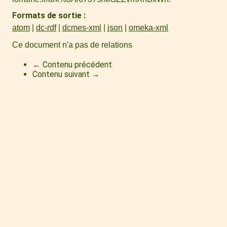
Formats de sortie
atom
dc-rdf
dcmes-xml
json
omeka-xml
Ce document n'a pas de relations
← Contenu précédent
Contenu suivant →