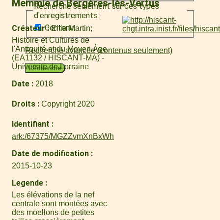
Memmie de Bergères-lès-Vertus
Recherche seulement sur ces types
d'enregistrements :
Contenu
Créateur
Ellia Martin
Histoire et Cultures de
l'Antiquité et du Moyen Âge
Recherche avancée (contenus seulement)
(EA1132 / HISCANT-MA) -
Université de Lorraine
Recherche
Date
2018
Droits
Copyright 2020
Identifiant
ark:/67375/MGZZvmXnBxWh
Date de modification
2015-10-23
Legende
Les élévations de la nef
centrale sont montées avec
des moellons de petites