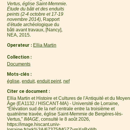
Vertus, église Saint-Memmie.
Étude du bâti et des enduits
peints (2-4 octobre et 17-19
novembre 2014)
, Rapport
d'étude archéologique du
bâti avant travaux, [Nancy],
NEA, 2015.
Operateur
Ellia Martin
Collection
Documents
Mots-clés
église
,
enduit
,
enduit peint
,
nef
Citer ce document
Ellia Martin et Histoire et Cultures de l'Antiquité et du Moyen
Âge (EA1132 / HISCANT-MA) - Université de Lorraine,
“Élévation sud de la nef centrale entre la troisième et
quatrième travée, église Saint-Memmie de Bergères-lès-
Vertus,”
IMAGE
, consulté le 8 août 2026,
https://image.hiscant.univ-
lorraine.fr/ark%3A/67375/MGZZvmXnBxWh
.