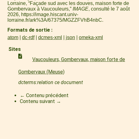
Lorraine, “Façade sud avec les douves, maison forte de
Gombervaux à Vaucouleurs,”
IMAGE
, consulté le 7 août
2026,
https://image.hiscant.univ-
lorraine.fr/ark%3A/67375/MGZZFVhB4nbC
.
Formats de sortie
atom
dc-rdf
dcmes-xml
json
omeka-xml
Sites
Vaucouleurs, Gombervaux, maison forte de
Gombervaux (Meuse)
dcterms:relation ce document
← Contenu précédent
Contenu suivant →