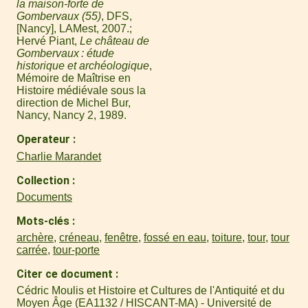
la maison-forte de
Gombervaux (55)
, DFS,
[Nancy], LAMest, 2007.
Hervé Piant,
Le château de
Gombervaux : étude
historique et archéologique
,
Mémoire de Maîtrise en
Histoire médiévale sous la
direction de Michel Bur,
Nancy, Nancy 2, 1989.
Operateur
Charlie Marandet
Collection
Documents
Mots-clés
archère
,
créneau
,
fenêtre
,
fossé en eau
,
toiture
,
tour
,
tour
carrée
,
tour-porte
Citer ce document
Cédric Moulis et Histoire et Cultures de l'Antiquité et du
Moyen Âge (EA1132 / HISCANT-MA) - Université de