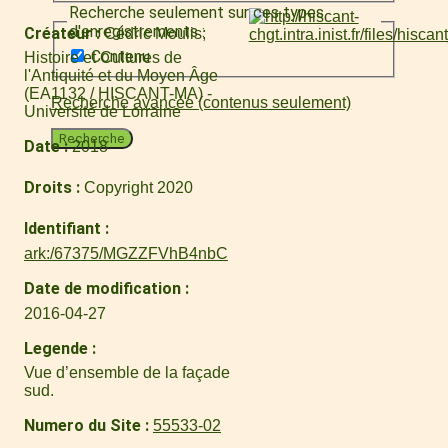
Recherche seulement sur ces types
d'enregistrements :
Créateur
Cédric Moulis
Contenu
Histoire et Cultures de
l'Antiquité et du Moyen Âge
(EA1132 / HISCANT-MA) -
Recherche avancée (contenus seulement)
Université de Lorraine
Recherche
Date
2018
Droits
Copyright 2020
Identifiant
ark:/67375/MGZZFVhB4nbC
Date de modification
2016-04-27
Legende
Vue d’ensemble de la façade
sud.
Numero du Site
55533-02