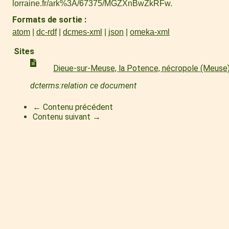
lorraine.fr/ark%3A/67375/MGZXnBwZkRFw
.
Formats de sortie
atom
dc-rdf
dcmes-xml
json
omeka-xml
Sites
Dieue-sur-Meuse, la Potence, nécropole (Meuse
dcterms:relation ce document
← Contenu précédent
Contenu suivant →