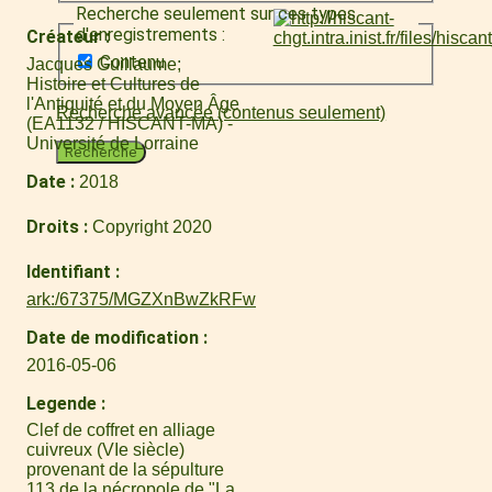
Recherche seulement sur ces types
d'enregistrements :
Créateur
Contenu
Jacques Guillaume
Histoire et Cultures de
l'Antiquité et du Moyen Âge
Recherche avancée (contenus seulement)
(EA1132 / HISCANT-MA) -
Université de Lorraine
Recherche
Date
2018
Droits
Copyright 2020
Identifiant
ark:/67375/MGZXnBwZkRFw
Date de modification
2016-05-06
Legende
Clef de coffret en alliage
cuivreux (VIe siècle)
provenant de la sépulture
113 de la nécropole de "La