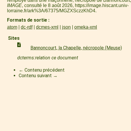
remployé dans une maçonnerie, nécropole de Bannoncourt,
IMAGE
, consulté le 8 août 2026,
https://image.hiscant.univ-
lorraine.fr/ark%3A/67375/MGZXSczzKhD4
.
Formats de sortie
atom
dc-rdf
dcmes-xml
json
omeka-xml
Sites
Bannoncourt, la Chapelle, nécropole (Meuse)
dcterms:relation ce document
← Contenu précédent
Contenu suivant →