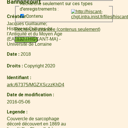
Bannoncourt
Recherche seulement sur ces types
d'enregistrements :
Contenu
Créateur
Jacques Guillaume
Histoire et Cultures de
Recherche avancée (contenus seulement)
l'Antiquité et du Moyen Âge
(EA1132 / HISCANT-MA) -
Recherche
Université de Lorraine
Date
2018
Droits
Copyright 2020
Identifiant
ark:/67375/MGZXSczzKhD4
Date de modification
2016-05-06
Legende
Couvercle de sarcophage
décoré découvert en 1869 au