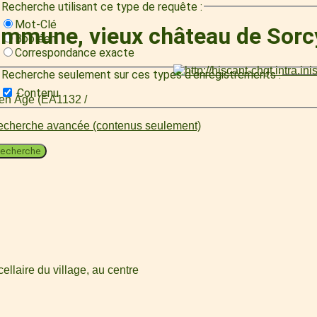
Recherche utilisant ce type de requête :
Mot-Clé
ommune, vieux château de Sorc
Booléen
Correspondance exacte
Recherche seulement sur ces types d'enregistrements :
Contenu
oyen Âge (EA1132 /
cherche avancée (contenus seulement)
echerche
ellaire du village, au centre