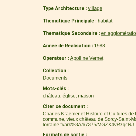
Type Architecture
village
Thematique Principale
habitat
Thematique Secondaire
en agglomérati
Annee de Realisation
1988
Operateur
Apolline Vernet
Collection
Documents
Mots-clés
château
,
église
,
maison
Citer ce document
Charles Kraemer et Histoire et Cultures de
commune, vieux château de Sorcy-Saint-Ma
lorraine.fr/ark%3A/67375/MGZX4vRzqcNJ
.
Formats de sortie