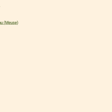
l
au (Meuse)