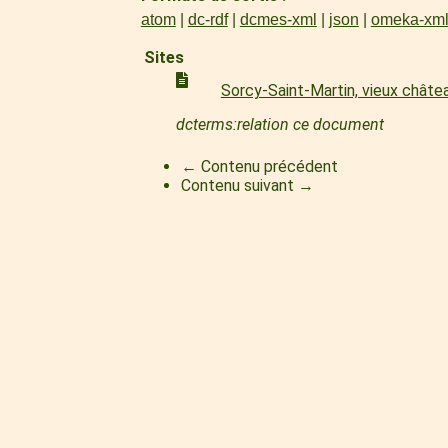
atom
dc-rdf
dcmes-xml
json
omeka-xm
Sites
Sorcy-Saint-Martin, vieux châte
dcterms:relation ce document
← Contenu précédent
Contenu suivant →