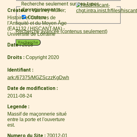
Recherche seulement sur ces types
d'enregistrements :
Créateur
Vianney Muller
Contenu
Histoire et Cultures de
l'Antiquité et du Moyen Âge
(EA1132 / HISCANT-MA) -
Recherche avancée (contenus seulement)
Université de Lorraine
Recherche
Date
2018
Droits
Copyright 2020
Identifiant
ark:/67375/MGZSczzKgDwh
Date de modification
2011-08-24
Legende
Massif de maçonnerie situé
entre la porte et l'ouverture
est.
Numero du Site
70012-01