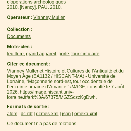
d'opérations archéologiques
2010, [Nancy], PAU, 2010.
Operateur
Vianney Muller
Collection
Documents
Mots-clés
feuillure
,
grand appareil
,
porte
,
tour circulaire
Citer ce document
Vianney Muller et Histoire et Cultures de l'Antiquité et du
Moyen Âge (EA1132 / HISCANT-MA) - Université de
Lorraine, “Maçonnerie nord-est, tour occidentale de
l’enceinte urbaine d’Amance,”
IMAGE
, consulté le 7 août
2026,
https://image.hiscant.univ-
lorraine.fr/ark%3A/67375/MGZSczzKgDwh
.
Formats de sortie
atom
dc-rdf
dcmes-xml
json
omeka-xml
Ce document n'a pas de relations