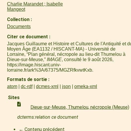
Charlie Marandet ; Isabelle
Mangeot
Collection
Documents
Citer ce document
Jacques Guillaume et Histoire et Cultures de l'Antiquité et d
Moyen Âge (EA1132 / HISCANT-MA) - Université de
Lorraine, “Plan général, nécropole au lieu-dit Thumelou à
Dieue-sur-Meuse,”
IMAGE
, consulté le 9 août 2026,
https://image.hiscant.univ-
lorraine.fr/ark%3A/67375/MGZRfkvwtKxb
.
Formats de sortie
atom
dc-rdf
dcmes-xml
json
omeka-xml
Sites
Dieue-sur-Meuse, Thumelou, nécropole (Meuse)
dcterms:relation ce document
← Contenu précédent