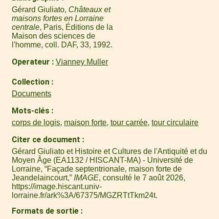
Gérard Giuliato,
Châteaux et
maisons fortes en Lorraine
centrale
, Paris, Éditions de la
Maison des sciences de
l'homme, coll. DAF, 33, 1992.
Operateur
Vianney Muller
Collection
Documents
Mots-clés
corps de logis
,
maison forte
,
tour carrée
,
tour circulaire
Citer ce document
Gérard Giuliato et Histoire et Cultures de l'Antiquité et du
Moyen Âge (EA1132 / HISCANT-MA) - Université de
Lorraine, “Façade septentrionale, maison forte de
Jeandelaincourt,”
IMAGE
, consulté le 7 août 2026,
https://image.hiscant.univ-
lorraine.fr/ark%3A/67375/MGZRTtTkm24t
.
Formats de sortie