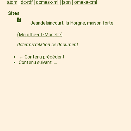
atom
dc-rdf
dcmes-xml
json
omeka-xml
Sites
Jeandelaincourt, la Horgne, maison forte
(Meurthe-et-Moselle)
dcterms:relation ce document
← Contenu précédent
Contenu suivant →