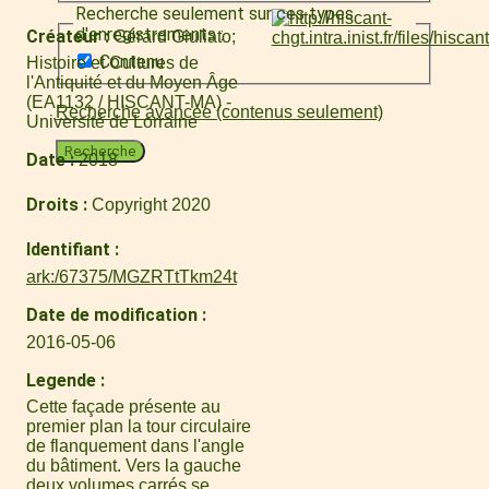
Recherche seulement sur ces types
d'enregistrements :
Créateur
Gérard Giuliato
Contenu
Histoire et Cultures de
l'Antiquité et du Moyen Âge
(EA1132 / HISCANT-MA) -
Recherche avancée (contenus seulement)
Université de Lorraine
Recherche
Date
2018
Droits
Copyright 2020
Identifiant
ark:/67375/MGZRTtTkm24t
Date de modification
2016-05-06
Legende
Cette façade présente au
premier plan la tour circulaire
de flanquement dans l'angle
du bâtiment. Vers la gauche
deux volumes carrés se