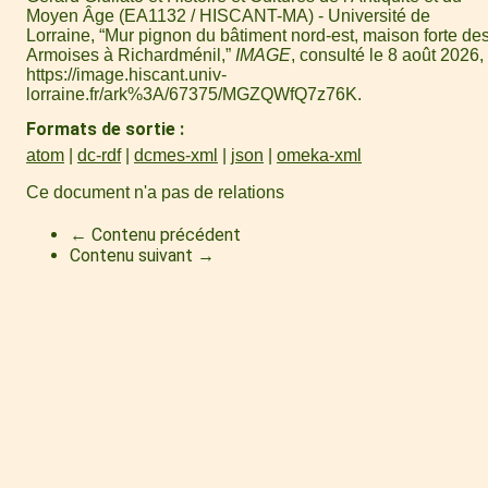
Moyen Âge (EA1132 / HISCANT-MA) - Université de
Lorraine, “Mur pignon du bâtiment nord-est, maison forte de
Armoises à Richardménil,”
IMAGE
, consulté le 8 août 2026,
https://image.hiscant.univ-
lorraine.fr/ark%3A/67375/MGZQWfQ7z76K
.
Formats de sortie
atom
dc-rdf
dcmes-xml
json
omeka-xml
Ce document n'a pas de relations
← Contenu précédent
Contenu suivant →