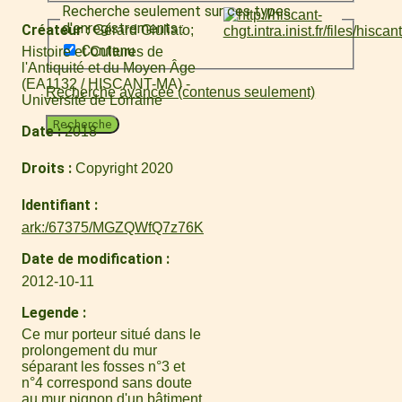
Recherche seulement sur ces types
d'enregistrements :
Créateur
Gérard Giuliato
Contenu
Histoire et Cultures de
l'Antiquité et du Moyen Âge
(EA1132 / HISCANT-MA) -
Recherche avancée (contenus seulement)
Université de Lorraine
Recherche
Date
2018
Droits
Copyright 2020
Identifiant
ark:/67375/MGZQWfQ7z76K
Date de modification
2012-10-11
Legende
Ce mur porteur situé dans le
prolongement du mur
séparant les fosses n°3 et
n°4 correspond sans doute
au mur pignon d'un bâtiment