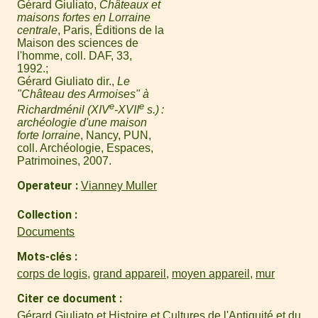
Gérard Giuliato,
Châteaux et
maisons fortes en Lorraine
centrale
, Paris, Éditions de la
Maison des sciences de
l'homme, coll. DAF, 33,
1992.
Gérard Giuliato dir.,
Le
"Château des Armoises" à
e
e
Richardménil (XIV
-XVII
s.) :
archéologie d'une maison
forte lorraine
, Nancy, PUN,
coll. Archéologie, Espaces,
Patrimoines, 2007.
Operateur
Vianney Muller
Collection
Documents
Mots-clés
corps de logis
,
grand appareil
,
moyen appareil
,
mur
Citer ce document
Gérard Giuliato et Histoire et Cultures de l'Antiquité et du