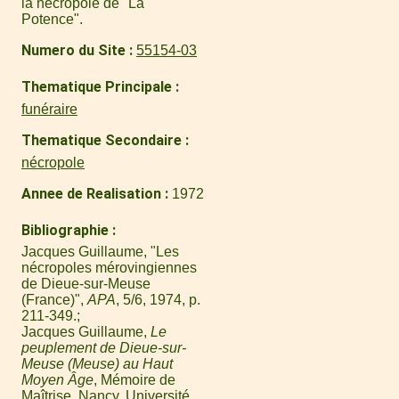
la nécropole de "La
Potence".
Numero du Site
55154-03
Thematique Principale
funéraire
Thematique Secondaire
nécropole
Annee de Realisation
1972
Bibliographie
Jacques Guillaume, "Les
nécropoles mérovingiennes
de Dieue-sur-Meuse
(France)",
APA
, 5/6, 1974, p.
211-349.
Jacques Guillaume,
Le
peuplement de Dieue-sur-
Meuse (Meuse) au Haut
Moyen Âge
, Mémoire de
Maîtrise, Nancy, Université