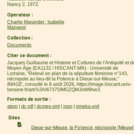
Nancy 2, 1972.
Operateur
Charlie Marandet ; Isabelle
Mangeot
Collection
Documents
Citer ce document
Jacques Guillaume et Histoire et Cultures de l'Antiquité et d
Moyen Âge (EA1132 / HISCANT-MA) - Université de
Lorraine, “Relevé en plan de la sépulture féminine n°143,
nécropole au lieu-dit la Potence à Dieue-sur-Meuse,”
IMAGE
, consulté le 8 août 2026,
https://image.hiscant.univ-
lorraine.fr/ark%3A/67375/MGZQMJsW6hw3
.
Formats de sortie
atom
dc-rdf
dcmes-xml
json
omeka-xml
Sites
Dieue-sur-Meuse, la Potence, nécropole (Meuse