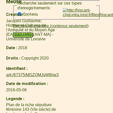
Meuse
Recherche seulement sur ces types
d'enregistrements :
Contenu
Créateur
Jacques Guillaume
Histoire et Cultures de
Recherche avancée (contenus seulement)
l'Antiquité et du Moyen Âge
(EA1132 / HISCANT-MA) -
Recherche
Université de Lorraine
Date
2018
Droits
Copyright 2020
Identifiant
ark:/67375/MGZQMJsW6hw3
Date de modification
2016-05-06
Legende
Plan de la riche sépulture
féminine 143 (VIe siècle) de