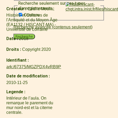
Recherche seulement sur ces types
d'enregistrements :
Créateur
Cédric Moulis
Contenu
Histoire et Cultures de
l'Antiquité et du Moyen Âge
(EA1132 / HISCANT-MA) -
Recherche avancée (contenus seulement)
Université de Lorraine
Recherche
Date
2018
Droits
Copyright 2020
Identifiant
ark:/67375/MGZPDX4vRB9P
Date de modification
2010-11-25
Legende
Intérieur de l’aula. On
remarque le parement du
mur nord-est et la citerne
centrale.