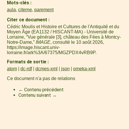
Mots-clés
aula
,
citerne
,
parement
Citer ce document
Cédric Moulis et Histoire et Cultures de l'Antiquité et du
Moyen Âge (EA1132 / HISCANT-MA) - Université de
Lorraine, “Vue générale [3], château des Fées à Montcy-
Notre-Dame,”
IMAGE
, consulté le 10 août 2026,
https://image.hiscant.univ-
lorraine.fr/ark%3A/67375/MGZPDX4vRB9P
.
Formats de sortie
atom
dc-rdf
dcmes-xml
json
omeka-xml
Ce document n'a pas de relations
← Contenu précédent
Contenu suivant →