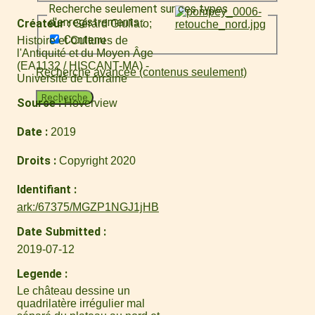
Recherche seulement sur ces types
d'enregistrements :
Créateur
Gérard Giuliato
Contenu
Histoire et Cultures de
l'Antiquité et du Moyen Âge
(EA1132 / HISCANT-MA) -
Recherche avancée (contenus seulement)
Université de Lorraine
Recherche
Source
Hoverview
Date
2019
Droits
Copyright 2020
Identifiant
ark:/67375/MGZP1NGJ1jHB
Date Submitted
2019-07-12
Legende
Le château dessine un
quadrilatère irrégulier mal