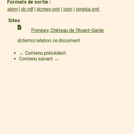
Formats de sortie
atom
dc-rdf
dcmes-xml
json
omeka-xml
Sites
Pompey, Château de l'Avant-Garde
dcterms:relation ce document
← Contenu précédent
Contenu suivant →