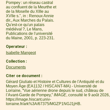
Pompey : un réseau castral
au confluent de la Meurthe et
de la Moselle du XIIIe au
XVIIe s.", in : Renoux Annie
dir., Aux Marches du Palais.
Qu'est-ce qu'un palais
médiéval ?, Le Mans,
Publications de l'université
du Maine, 2001, p. 223-231.
Operateur
Isabelle Mangeot
Collection
Documents
Citer ce document
Gérard Giuliato et Histoire et Cultures de l'Antiquité et du
Moyen Âge (EA1132 / HISCANT-MA) - Université de
Lorraine, “Vue aérienne drone depuis le sud, château de
l’Avant-Garde de Pompey,”
IMAGE
, consulté le 9 août 2026,
https://image.hiscant.univ-
lorraine.fr/ark%3A/67375/MGZP1NGJ1jHB
.