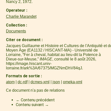
Nancy 2, 1972.
Operateur
Charlie Marandet
Collection
Documents
Citer ce document
Jacques Guillaume et Histoire et Cultures de l'Antiquité et d
Moyen Âge (EA1132 / HISCANT-MA) - Université de
Lorraine, “Fer à cheval, habitat au lieu-dit la Potence à
Dieue-sur-Meuse,”
IMAGE
, consulté le 8 août 2026,
https://image.hiscant.univ-
lorraine.fr/ark%3A/67375/MGZNmDhV84qJ
.
Formats de sortie
atom
dc-rdf
dcmes-xml
json
omeka-xml
Ce document n'a pas de relations
← Contenu précédent
Contenu suivant →