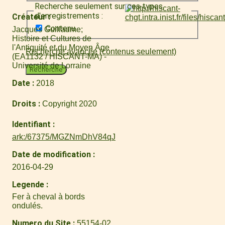
Recherche seulement sur ces types
d'enregistrements :
Créateur
Contenu
Jacques Guillaume
Histoire et Cultures de
l'Antiquité et du Moyen Âge
Recherche avancée (contenus seulement)
(EA1132 / HISCANT-MA) -
Université de Lorraine
Recherche
Date
2018
Droits
Copyright 2020
Identifiant
ark:/67375/MGZNmDhV84qJ
Date de modification
2016-04-29
Legende
Fer à cheval à bords
ondulés.
Numero du Site
55154-02