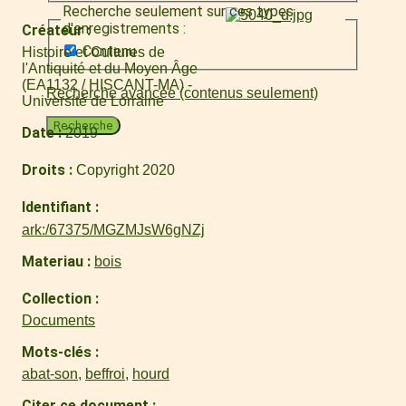
Recherche seulement sur ces types
d'enregistrements :
Créateur
Contenu
Histoire et Cultures de
l'Antiquité et du Moyen Âge
(EA1132 / HISCANT-MA) -
Recherche avancée (contenus seulement)
Université de Lorraine
Recherche
Date
2019
Droits
Copyright 2020
Identifiant
ark:/67375/MGZMJsW6gNZj
Materiau
bois
Collection
Documents
Mots-clés
abat-son
,
beffroi
,
hourd
Citer ce document