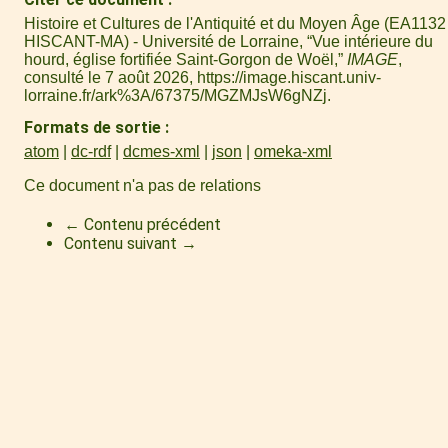
Histoire et Cultures de l'Antiquité et du Moyen Âge (EA1132 
HISCANT-MA) - Université de Lorraine, “Vue intérieure du
hourd, église fortifiée Saint-Gorgon de Woël,”
IMAGE
,
consulté le 7 août 2026,
https://image.hiscant.univ-
lorraine.fr/ark%3A/67375/MGZMJsW6gNZj
.
Formats de sortie
atom
dc-rdf
dcmes-xml
json
omeka-xml
Ce document n'a pas de relations
← Contenu précédent
Contenu suivant →