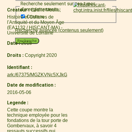
Recherche seulement sur ces types
d'enregistrements :
Créateur
Cédric Moulis
Contenu
Histoire et Cultures de
l'Antiquité et du Moyen Âge
(EA1132 / HISCANT-MA) -
Recherche avancée (contenus seulement)
Université de Lorraine
Recherche
Date
2018
Droits
Copyright 2020
Identifiant
ark:/67375/MGZKVNc5XJkG
Date de modification
2016-05-06
Legende
Cette coupe montre la
technique employée pour les
fondations de la tour porte de
Gombervaux, à savoir 4
ressauts successifs qui