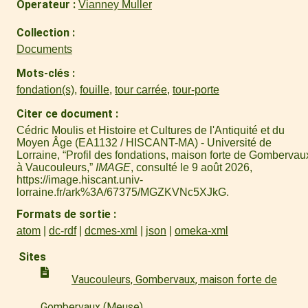
Operateur
Vianney Muller
Collection
Documents
Mots-clés
fondation(s)
,
fouille
,
tour carrée
,
tour-porte
Citer ce document
Cédric Moulis et Histoire et Cultures de l'Antiquité et du
Moyen Âge (EA1132 / HISCANT-MA) - Université de
Lorraine, “Profil des fondations, maison forte de Gombervau
à Vaucouleurs,”
IMAGE
, consulté le 9 août 2026,
https://image.hiscant.univ-
lorraine.fr/ark%3A/67375/MGZKVNc5XJkG
.
Formats de sortie
atom
dc-rdf
dcmes-xml
json
omeka-xml
Sites
Vaucouleurs, Gombervaux, maison forte de
Gombervaux (Meuse)