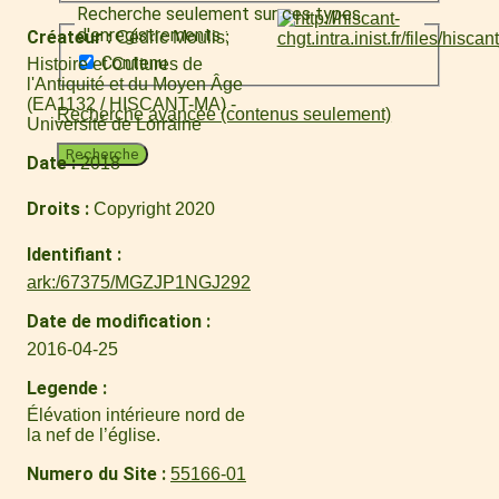
Recherche seulement sur ces types
d'enregistrements :
Créateur
Cédric Moulis
Contenu
Histoire et Cultures de
l'Antiquité et du Moyen Âge
(EA1132 / HISCANT-MA) -
Recherche avancée (contenus seulement)
Université de Lorraine
Recherche
Date
2018
Droits
Copyright 2020
Identifiant
ark:/67375/MGZJP1NGJ292
Date de modification
2016-04-25
Legende
Élévation intérieure nord de
la nef de l’église.
Numero du Site
55166-01