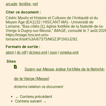
arcade
,
fenêtre
,
nef
Citer ce document
Cédric Moulis et Histoire et Cultures de l'Antiquité et du
Moyen Âge (EA1132 / HISCANT-MA) - Université de
Lorraine, “Bas-côtés [1], église fortifiée de la Nativité-de-la-
Vierge à Dugny-sur-Meuse,”
IMAGE
, consulté le 7 août 202
https://image.hiscant.univ-
lorraine.fr/ark%3A/67375/MGZJP1NGJ292
.
Formats de sortie
atom
dc-rdf
dcmes-xml
json
omeka-xml
Sites
Dugny-sur-Meuse, église fortifiée de la Nativité-
de-la-Vierge (Meuse)
dcterms:relation ce document
← Contenu précédent
Contenu suivant →