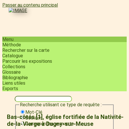
Passer au contenu principal
Menu
Méthode
Rechercher sur la carte
Catalogue
Parcourir les expositions
Collections
Glossaire
Bibliographie
Liens utiles
Exports
Recherche utilisant ce type de requête :
Mot-Clé
Bas-côtés [1], église fortifiée de la Nativité-
Booléen
de-la-Vierge à Dugny-sur-Meuse
Correspondance exacte