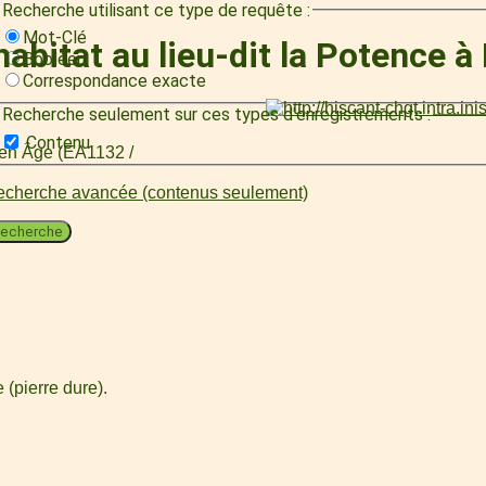
Recherche utilisant ce type de requête :
Mot-Clé
, habitat au lieu-dit la Potence
Booléen
Correspondance exacte
Recherche seulement sur ces types d'enregistrements :
Contenu
oyen Âge (EA1132 /
cherche avancée (contenus seulement)
echerche
 (pierre dure).