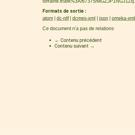
lorraine.fr/ark%3A/67375/MGZJP1NGJ1Zq
.
Formats de sortie
atom
dc-rdf
dcmes-xml
json
omeka-xm
Ce document n'a pas de relations
← Contenu précédent
Contenu suivant →