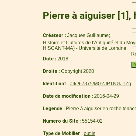
Pierre à aiguiser [1]
Créateur
Jacques Guillaume
Histoire et Cultures de l'Antiquité et du M
HISCANT-MA) - Université de Lorraine
Re
Date
2018
R
Droits
Copyright 2020
Identifiant
ark:/67375/MGZJP1NGJ1Zq
Date de modification
2016-04-29
Legende
Pierre à aiguiser en roche tenace
Numero du Site
55154-02
Type de Mobilier
outils