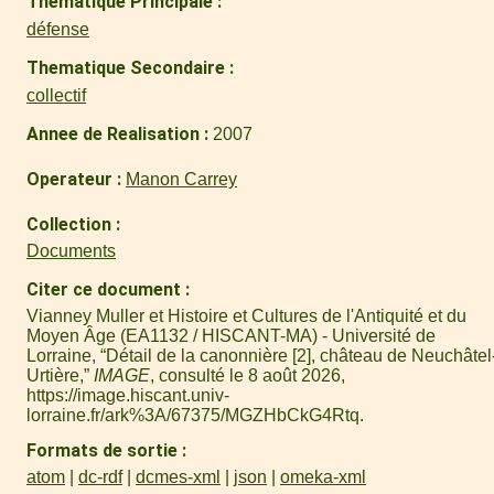
Thematique Principale
défense
Thematique Secondaire
collectif
Annee de Realisation
2007
Operateur
Manon Carrey
Collection
Documents
Citer ce document
Vianney Muller et Histoire et Cultures de l'Antiquité et du
Moyen Âge (EA1132 / HISCANT-MA) - Université de
Lorraine, “Détail de la canonnière [2], château de Neuchâtel
Urtière,”
IMAGE
, consulté le 8 août 2026,
https://image.hiscant.univ-
lorraine.fr/ark%3A/67375/MGZHbCkG4Rtq
.
Formats de sortie
atom
dc-rdf
dcmes-xml
json
omeka-xml