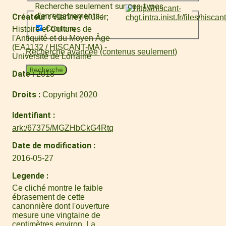
Recherche seulement sur ces types
d'enregistrements :
Créateur
Vianney Muller
Contenu
Histoire et Cultures de
l'Antiquité et du Moyen Âge
(EA1132 / HISCANT-MA) -
Recherche avancée (contenus seulement)
Université de Lorraine
Recherche
Date
2018
Droits
Copyright 2020
Identifiant
ark:/67375/MGZHbCkG4Rtq
Date de modification
2016-05-27
Legende
Ce cliché montre le faible
ébrasement de cette
canonnière dont l'ouverture
mesure une vingtaine de
centimètres environ. La