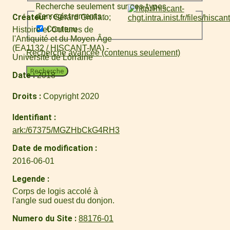
Recherche seulement sur ces types
d'enregistrements :
Créateur
Gérard Giuliato
Contenu
Histoire et Cultures de
l'Antiquité et du Moyen Âge
(EA1132 / HISCANT-MA) -
Recherche avancée (contenus seulement)
Université de Lorraine
Recherche
Date
2018
Droits
Copyright 2020
Identifiant
ark:/67375/MGZHbCkG4RH3
Date de modification
2016-06-01
Legende
Corps de logis accolé à
l'angle sud ouest du donjon.
Numero du Site
88176-01