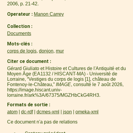
2006, p. 21-42.
Operateur
Manon Carrey
Collection
Documents
Mots-clés
corps de logis
,
donjon
,
mur
Citer ce document
Gérard Giuliato et Histoire et Cultures de l'Antiquité et du
Moyen Âge (EA1132 / HISCANT-MA) - Université de
Lorraine, “Vestiges du corps de logis [1], château de
Fontenoy-le-Château,”
IMAGE
, consulté le 7 août 2026,
https://image.hiscant.univ-
lorraine.fr/ark%3A/67375/MGZHbCkG4RH3
.
Formats de sortie
atom
dc-rdf
dcmes-xml
json
omeka-xml
Ce document n'a pas de relations