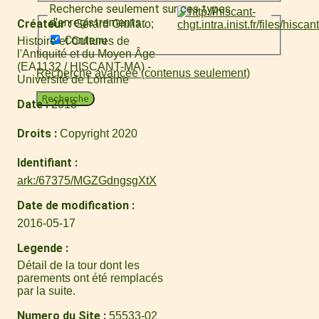
Recherche seulement sur ces types
d'enregistrements :
Créateur
Gérard Giuliato
Contenu
Histoire et Cultures de
l'Antiquité et du Moyen Âge
(EA1132 / HISCANT-MA) -
Recherche avancée (contenus seulement)
Université de Lorraine
Recherche
Date
2018
Droits
Copyright 2020
Identifiant
ark:/67375/MGZGdngsgXtX
Date de modification
2016-05-17
Legende
Détail de la tour dont les
parements ont été remplacés
par la suite.
Numero du Site
55533-02