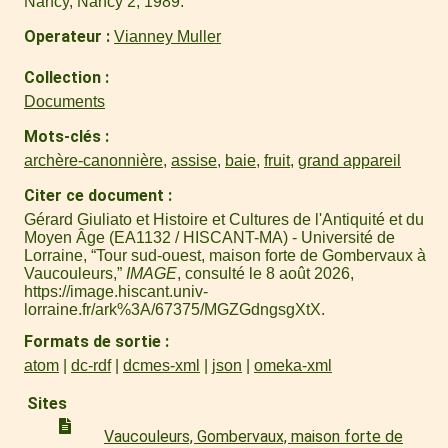
Nancy, Nancy 2, 1989.
Operateur
Vianney Muller
Collection
Documents
Mots-clés
archère-canonnière
,
assise
,
baie
,
fruit
,
grand appareil
Citer ce document
Gérard Giuliato et Histoire et Cultures de l'Antiquité et du
Moyen Âge (EA1132 / HISCANT-MA) - Université de
Lorraine, “Tour sud-ouest, maison forte de Gombervaux à
Vaucouleurs,”
IMAGE
, consulté le 8 août 2026,
https://image.hiscant.univ-
lorraine.fr/ark%3A/67375/MGZGdngsgXtX
.
Formats de sortie
atom
dc-rdf
dcmes-xml
json
omeka-xml
Sites
Vaucouleurs, Gombervaux, maison forte de