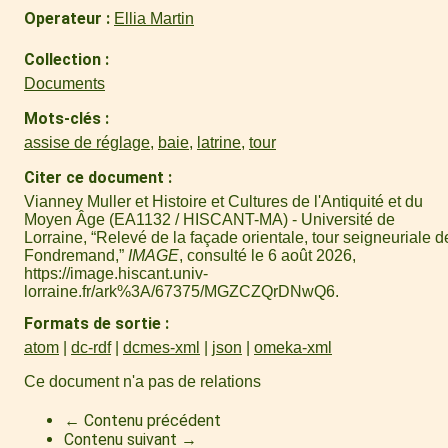
Operateur
Ellia Martin
Collection
Documents
Mots-clés
assise de réglage
,
baie
,
latrine
,
tour
Citer ce document
Vianney Muller et Histoire et Cultures de l'Antiquité et du
Moyen Âge (EA1132 / HISCANT-MA) - Université de
Lorraine, “Relevé de la façade orientale, tour seigneuriale d
Fondremand,”
IMAGE
, consulté le 6 août 2026,
https://image.hiscant.univ-
lorraine.fr/ark%3A/67375/MGZCZQrDNwQ6
.
Formats de sortie
atom
dc-rdf
dcmes-xml
json
omeka-xml
Ce document n'a pas de relations
← Contenu précédent
Contenu suivant →