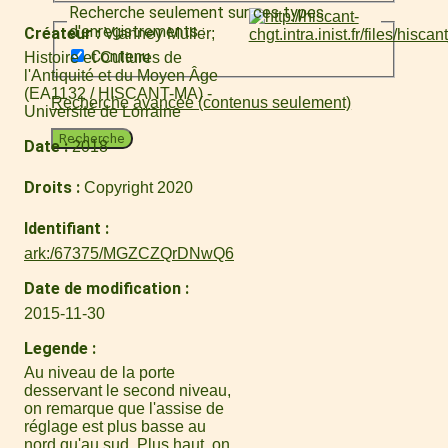
Recherche seulement sur ces types
d'enregistrements :
Créateur
Vianney Muller
Contenu
Histoire et Cultures de
l'Antiquité et du Moyen Âge
(EA1132 / HISCANT-MA) -
Recherche avancée (contenus seulement)
Université de Lorraine
Recherche
Date
2018
Droits
Copyright 2020
Identifiant
ark:/67375/MGZCZQrDNwQ6
Date de modification
2015-11-30
Legende
Au niveau de la porte
desservant le second niveau,
on remarque que l'assise de
réglage est plus basse au
nord qu'au sud. Plus haut, on