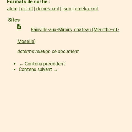
Formats de sortie
atom
dc-rdf
dcmes-xml
json
omeka-xml
Sites
Bainville-aux-Miroirs, château (Meurthe-et-
Moselle)
dcterms:relation ce document
← Contenu précédent
Contenu suivant →