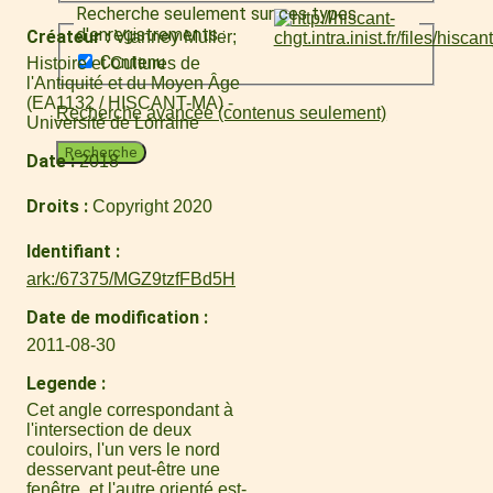
Recherche seulement sur ces types
d'enregistrements :
Créateur
Vianney Muller
Contenu
Histoire et Cultures de
l'Antiquité et du Moyen Âge
(EA1132 / HISCANT-MA) -
Recherche avancée (contenus seulement)
Université de Lorraine
Recherche
Date
2018
Droits
Copyright 2020
Identifiant
ark:/67375/MGZ9tzfFBd5H
Date de modification
2011-08-30
Legende
Cet angle correspondant à
l'intersection de deux
couloirs, l'un vers le nord
desservant peut-être une
fenêtre, et l'autre orienté est-