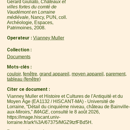
Gérard Giuliato,
Châteaux et
villes fortes du comté de
Vaudémont en Lorraine
médiévale
, Nancy, PUN, coll.
Archéologie, Espaces,
Patrimoines, 2008.
Operateur
Vianney Muller
Collection
Documents
Mots-clés
couloir
,
fenêtre
,
grand appareil
,
moyen appareil
,
parement
,
tableau (fenêtre)
Citer ce document
Vianney Muller et Histoire et Cultures de l'Antiquité et du
Moyen Âge (EA1132 / HISCANT-MA) - Université de
Lorraine, “Détail du cinquième niveau, château de Bainville-
aux-Miroirs,”
IMAGE
, consulté le 8 août 2026,
https://image.hiscant.univ-
lorraine.fr/ark%3A/67375/MGZ9tzfFBd5H
.