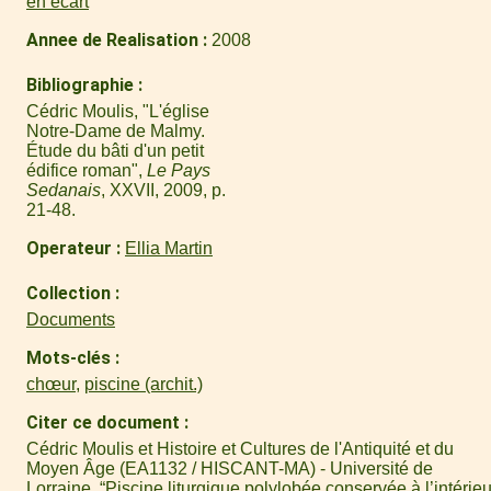
en écart
Annee de Realisation
2008
Bibliographie
Cédric Moulis, "L'église
Notre-Dame de Malmy.
Étude du bâti d'un petit
édifice roman",
Le Pays
Sedanais
, XXVII, 2009, p.
21-48.
Operateur
Ellia Martin
Collection
Documents
Mots-clés
chœur
,
piscine (archit.)
Citer ce document
Cédric Moulis et Histoire et Cultures de l'Antiquité et du
Moyen Âge (EA1132 / HISCANT-MA) - Université de
Lorraine, “Piscine liturgique polylobée conservée à l’intérieu