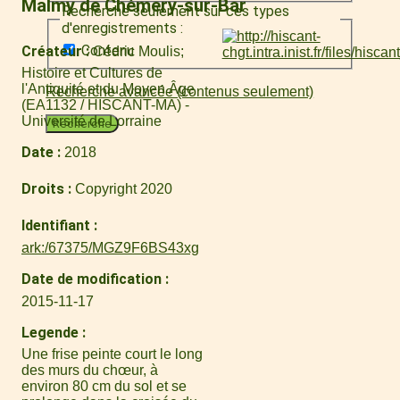
Malmy de Chémery-sur-Bar
Recherche seulement sur ces types
d'enregistrements :
Contenu
Créateur
Cédric Moulis
Histoire et Cultures de
l'Antiquité et du Moyen Âge
Recherche avancée (contenus seulement)
(EA1132 / HISCANT-MA) -
Université de Lorraine
Recherche
Date
2018
Droits
Copyright 2020
Identifiant
ark:/67375/MGZ9F6BS43xg
Date de modification
2015-11-17
Legende
Une frise peinte court le long
des murs du chœur, à
environ 80 cm du sol et se