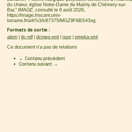
du chœur, église Notre-Dame de Malmy de Chémery-sur-
Bar,”
IMAGE
, consulté le 9 août 2026,
https://image.hiscant.univ-
lorraine.fr/ark%3A/67375/MGZ9F6BS43xg
.
Formats de sortie
atom
dc-rdf
dcmes-xml
json
omeka-xml
Ce document n'a pas de relations
← Contenu précédent
Contenu suivant →