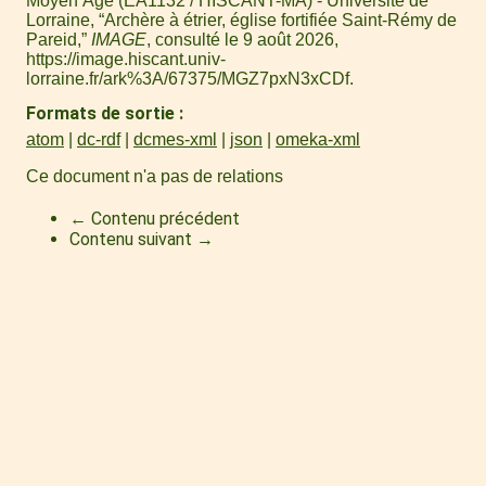
Moyen Âge (EA1132 / HISCANT-MA) - Université de
Lorraine, “Archère à étrier, église fortifiée Saint-Rémy de
Pareid,”
IMAGE
, consulté le 9 août 2026,
https://image.hiscant.univ-
lorraine.fr/ark%3A/67375/MGZ7pxN3xCDf
.
Formats de sortie
atom
dc-rdf
dcmes-xml
json
omeka-xml
Ce document n'a pas de relations
← Contenu précédent
Contenu suivant →