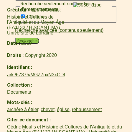
Recherche seulement sur ces types
d'enregistrements :
Créateur
Cédric Moulis
Contenu
Histoire et Cultures de
l'Antiquité et du Moyen Âge
(EA1132 / HISCANT-MA) -
Recherche avancée (contenus seulement)
Université de Lorraine
Recherche
Date
2019
Droits
Copyright 2020
Identifiant
ark:/67375/MGZ7pxN3xCDf
Collection
Documents
Mots-clés
archère à étrier
,
chevet
,
église
,
rehaussement
Citer ce document
Cédric Moulis et Histoire et Cultures de l'Antiquité et du