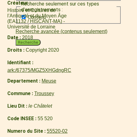
Créateur
Recherche seulement sur ces types
d'enregistrements :
Histoire et Cultures de
l'Antiquité et du Moyen Âge
Contenu
(EA1132 / HISCANT-MA) -
Université de Lorraine
Recherche avancée (contenus seulement)
Date
2018
Recherche
Droits
Copyright 2020
Identifiant
ark:/67375/MGZ5XHGdngRC
Departement
Meuse
Commune
Troussey
Lieu Dit
le Châtelet
Code INSEE
55 520
Numero du Site
55520-02