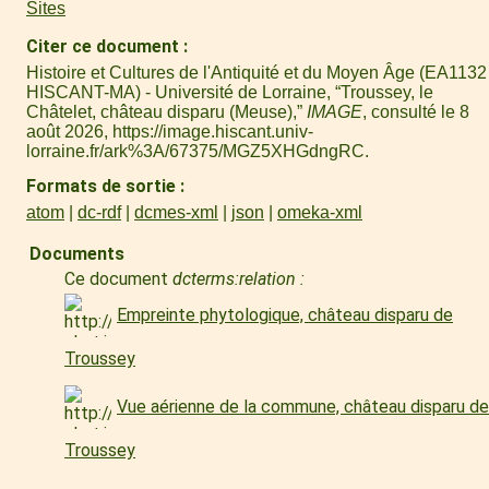
Sites
Citer ce document
Histoire et Cultures de l'Antiquité et du Moyen Âge (EA1132 
HISCANT-MA) - Université de Lorraine, “Troussey, le
Châtelet, château disparu (Meuse),”
IMAGE
, consulté le 8
août 2026,
https://image.hiscant.univ-
lorraine.fr/ark%3A/67375/MGZ5XHGdngRC
.
Formats de sortie
atom
dc-rdf
dcmes-xml
json
omeka-xml
Documents
Ce document
dcterms:relation :
Empreinte phytologique, château disparu de
Troussey
Vue aérienne de la commune, château disparu de
Troussey