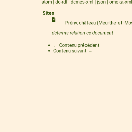
atom
dc-rdf
dcmes-xml
json
omeka-xm
Sites
Prény, château (Meurthe-et-Mos
dcterms:relation ce document
← Contenu précédent
Contenu suivant →