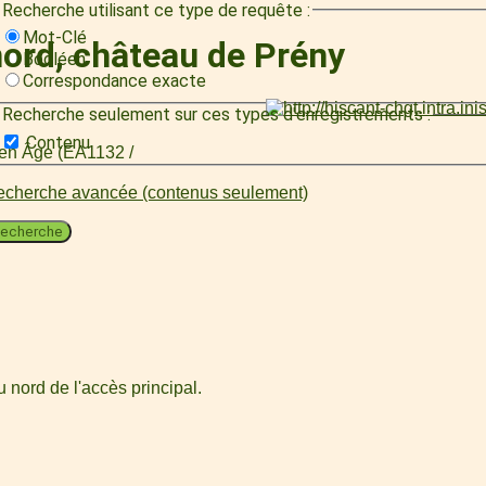
Recherche utilisant ce type de requête :
Mot-Clé
nord, château de Prény
Booléen
Correspondance exacte
Recherche seulement sur ces types d'enregistrements :
Contenu
oyen Âge (EA1132 /
cherche avancée (contenus seulement)
echerche
u nord de l'accès principal.