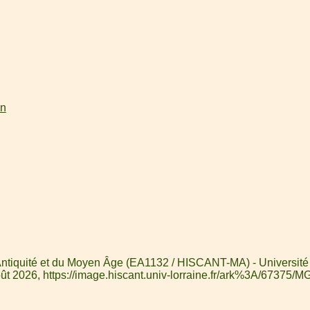
on
l'Antiquité et du Moyen Âge (EA1132 / HISCANT-MA) - Université d
oût 2026,
https://image.hiscant.univ-lorraine.fr/ark%3A/67375/